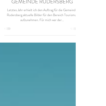
28. Aug. 2023
1 Min. Lesezeit
FOTOREPORTAGE FÜR DIE
GEMEINDE RUDERSBERG
Letztes Jahr erhielt ich den Auftrag für die Gemeinde
Rudersberg aktuelle Bilder für den Bereich Tourismus
aufzunehmen. Für mich war der...