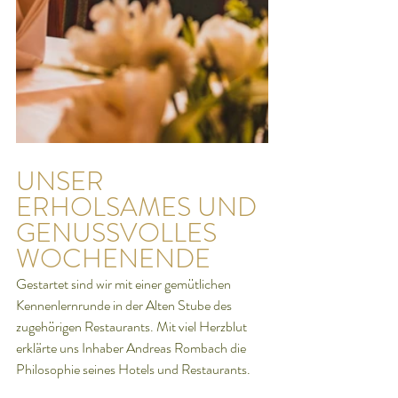
UNSER 
ERHOLSAMES UND 
GENUSSVOLLES 
WOCHENENDE
Gestartet sind wir mit einer gemütlichen 
Kennenlernrunde in der Alten Stube des 
zugehörigen Restaurants. Mit viel Herzblut 
erklärte uns Inhaber Andreas Rombach die 
Philosophie seines Hotels und Restaurants. 