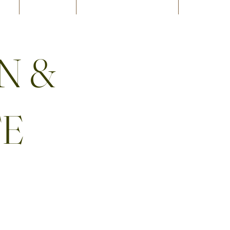
N &
TE