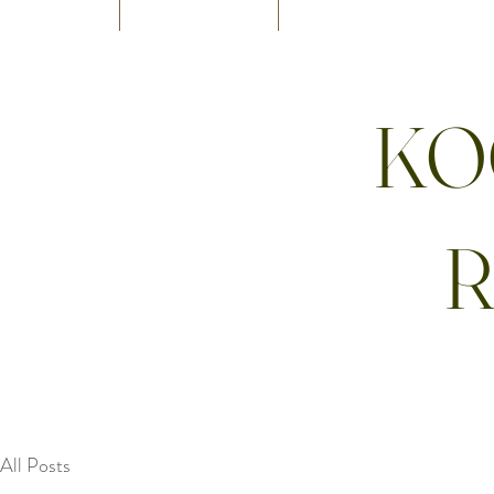
KO
R
All Posts