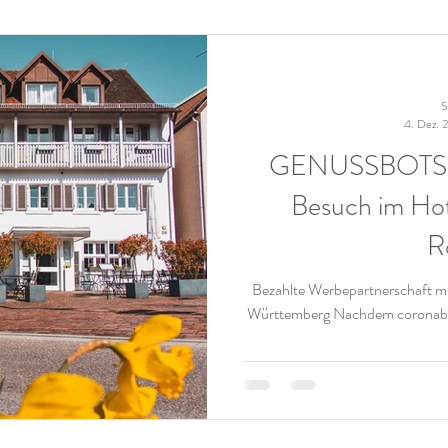
S
4. Dez. 
GENUSSBOTSCH
Besuch im Hot
R
Bezahlte Werbepartnerschaft 
Württemberg Nachdem coronabed