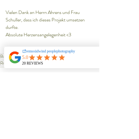
Vielen Dank an Herrn Ahrens und Frau 
Schuller, dass ich dieses Projekt umsetzen 
durfte.
Absolute Herzensangelegenheit <3
Baden-Württemberg
Reisetipp
Rems-Murr-Kreis
Rudersberg
Wieslauftal
Streuobstwiesen
Aktuelle Beiträge
Alle ansehen